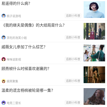
易遥得的什么病？
追剧小科普
桃子说游戏
《我的继夫是偶像》的大结局是什么？
追剧小科普
贪吃的泡芙小姐
戚薇女儿参加了什么综艺？
追剧小科普
咪咪说影视
顾燕帧什么时候喜欢谢襄的？
追剧小科普
搞笑聚集
温柔的谎言杨桃被轮是哪一集？
追剧小科普
电竞二营长