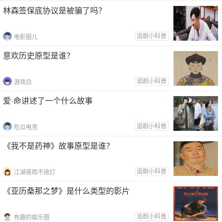
林森签保底协议是被骗了吗？
追剧小科普
电影圈儿
意欢历史原型是谁？
追剧小科普
游戏白
爱·命讲述了一个什么故事
追剧小科普
吃瓜电竞
《我不是药神》故事原型是谁？
追剧小科普
江湖夜雨不熄灯
《亚历桑那之梦》是什么类型的影片
追剧小科普
有趣的娱乐圈