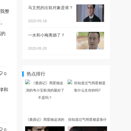
马文然的出轨对象是谁？
了我整
2020-05-18
放。
属的
一水和小梅离婚了？
2020-05-20
0
热点排行
律和
《鹿鼎记》周星驰这演的
你知道过气明星都是靠什
韦小宝扮演的最好了不是
么生存的吗?
0