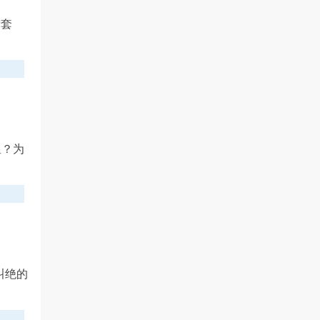
情套
星？为
叫绝的