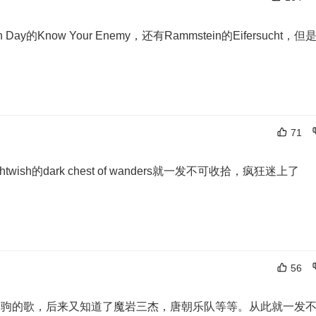
een Day的Know Your Enemy，还有Rammstein的Eifersucht，但
71
ish的dark chest of wanders就一发不可收拾，疯狂迷上了
56
家驹的歌，后来又知道了魔岩三杰，唐朝乐队等等。从此就一发