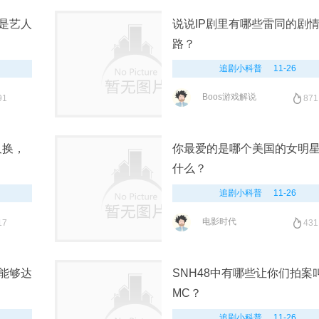
是艺人
说说IP剧里有哪些雷同的剧
路？
追剧小科普
11-26
Boos游戏解说
91
871
又换，
你最爱的是哪个美国的女明
什么？
追剧小科普
11-26
电影时代
17
431
能够达
SNH48中有哪些让你们拍案
MC？
追剧小科普
11-26