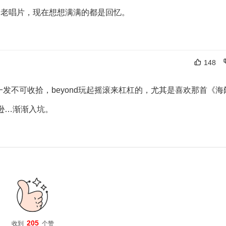
淘老唱片，现在想想满满的都是回忆。
148
一发不可收拾，beyond玩起摇滚来杠杠的，尤其是喜欢那首《海
逊…渐渐入坑。
205
收到
个赞