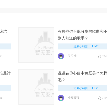
滚坑
有哪些你不愿分享的歌曲和
别人知道的歌手？
追剧小科普
11-26
笑笑神
05
524
谁最讨
说说在你心目中黄磊是个怎
吧？
追剧小科普
11-26
小窝阅读
34
212