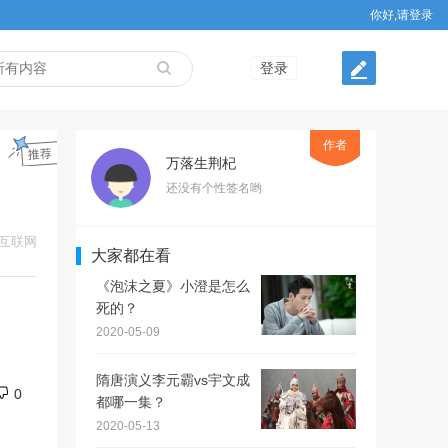
你好,请登录
登录
作者
万落生荆杞
还没有个性签名哟
互联网
大家都在看
《泡沫之夏》小澄是怎么
死的？
2020-05-09
隋唐演义李元霸vs宇文成
0
都哪一集？
2020-05-13