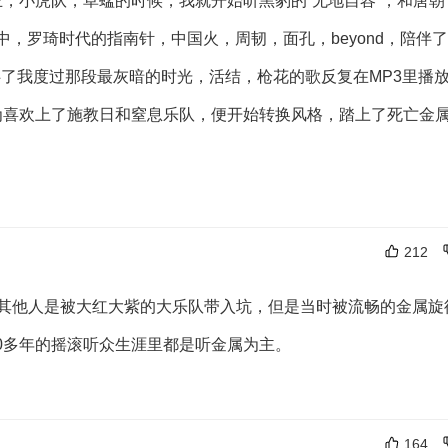
王，小虎队，草蜢的时候，我就开始听黑豹的“无地自容”，和唐朝
中，罗琦时代的指南针，中国火，周韧，面孔，beyond，陪伴
了我度过那段最灰暗的时光，活结，枪花的歌反复在MP3里播
为喜欢上了施教日和窒息乐队，便开始转换风格，踏上了死亡金
212
能不像其他人是被大红大紫的大乐队带入坑，但是当时被流畅的金属旋
0多年的摇滚听众生涯里都是听金属为主。
164