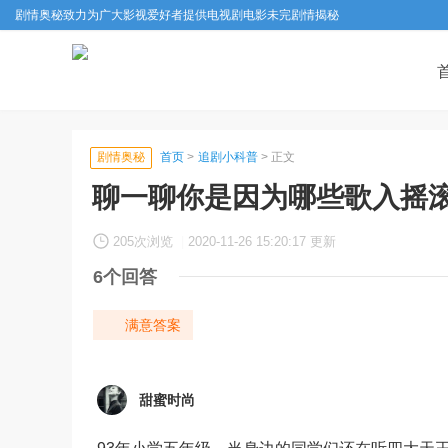
剧情奥秘致力为广大影视爱好者提供电视剧电影未完剧情揭秘
剧情奥秘
首页
>
追剧小科普
> 正文
聊一聊你是因为哪些歌入摇
205次浏览
|
2020-11-26 15:20:17 更新
6个回答
满意答案
甜蜜时尚