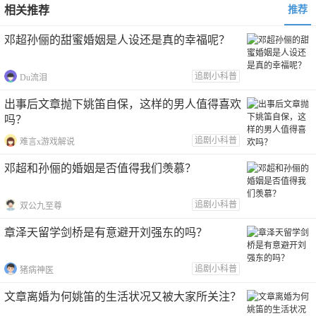
相关推荐
推荐
邓超孙俪的甜蜜婚姻是人设还是真的幸福呢？
追剧小科普
Du流泪
出事后文章抛下姚笛自保，这样的男人值得喜欢
吗？
追剧小科普
难言x游戏解说
邓超和孙俪的婚姻是否值得我们羡慕？
追剧小科普
双公九至尊
章泽天留学剑桥是有意避开刘强东的吗？
追剧小科普
猪病神医
文章离婚为何姚笛的生活状况又被大家所关注？