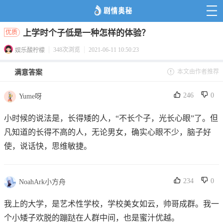
上学时个子低是一种怎样的体验？
优质
348次浏览
2021-06-11 10:50:23
娱乐酸柠檬
本文由作者推荐
满意答案
246
0
Yume呀
小时候的说法是，长得矮的人，“不长个子，光长心眼”了。但
凡知道的长得不高的人，无论男女，确实心眼不少，脑子好
使，说话快，思维敏捷。
234
0
NoahArk小方舟
我上的大学，是艺术性学校，学校美女如云，帅哥成群。我一
个小矮子欢脱的蹦跶在人群中间，也是蜜汁优越。