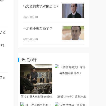
这样
马文然的出轨对象是谁？
2020-05-18
一水和小梅离婚了？
0
2020-05-20
手都
热点排行
0
哭泣的男人电影什么时候
《暖暖内含光》这部电影
上映的？
预示着什么？