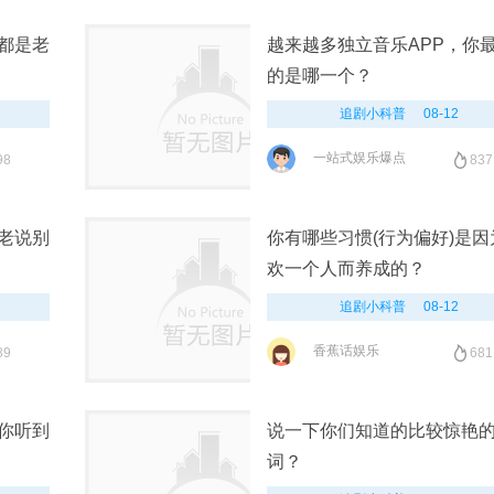
都是老
越来越多独立音乐APP，你
的是哪一个？
追剧小科普
08-12
一站式娱乐爆点
98
837
老说别
你有哪些习惯(行为偏好)是因
欢一个人而养成的？
追剧小科普
08-12
香蕉话娱乐
89
681
你听到
说一下你们知道的比较惊艳
词？