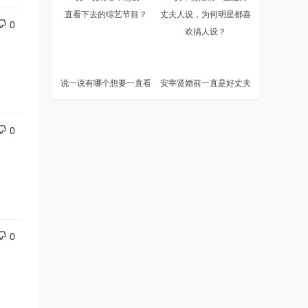
0
说一说有哪个想要一直看
安宰贤婚前一直是好丈夫
下去的综艺节目？
人设，为何明星都喜欢搞
人设？
0
0