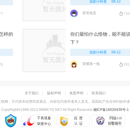
追剧小科普
08-12
窑哥电竞
77
733
怎样的
你们最怕什么怪物，能不能
下？
追剧小科普
08-12
荣耀第一线
26
281
关于我们
|
版权声明
|
免责声明
|
联系我们
联网，不代表本站赞同其观点，内容仅代表作者本人意见，若因此产生任何纠纷作者本
CopyRight©1999-2013 WWW.YI2.NET All Right Reserved
湘ICP备16020439号-1