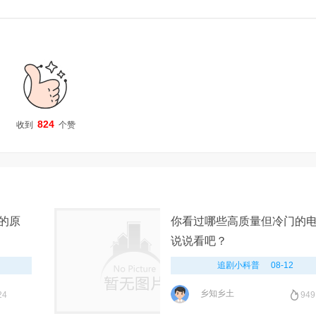
824
收到
个赞
的原
你看过哪些高质量但冷门的
说说看吧？
追剧小科普
08-12
乡知乡土
24
949