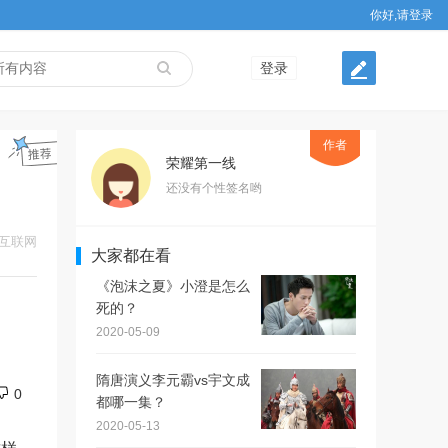
你好,请登录
登录
作者
荣耀第一线
还没有个性签名哟
互联网
大家都在看
《泡沫之夏》小澄是怎么
死的？
2020-05-09
隋唐演义李元霸vs宇文成
0
都哪一集？
2020-05-13