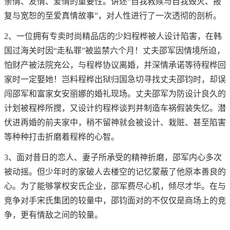
亲情、友情、爱情的重要性。讲述“自我救赎与自我毁灭、报
复与宽恕的至爱真情故事”，对人性进行了一次透彻的剖析。
2、一位拥有专卖时尚精品店的少妇程桦被人设计陷害，在韩
国过海关时因“走私罪”被监禁六个月！丈夫邵军因情境所迫，
怕财产被法院充公，与程桦协议离婚，并深情承诺等待程桦回
家时一定娶她！岂料程桦出狱归国急切寻找丈夫邵钧时，却误
闯邵军和富家女安丽娜的婚礼现场。丈夫邵军为防设计良久的
计划被程桦所搅，又设计约程桦谈判并制造车祸假装失忆。潜
伏进再婚的前夫家中，稍不留神就会被设计、栽赃、甚至陷害
等种种打击折磨着程桦的心智。
3、面对昔日的恋人、妻子所承受的精神折磨，邵军内心多次
被动摇。但少年时的家破人去楼空的记忆蒙蔽了他原本善良的
心。为了能够掌权安氏企业，邵军费尽心机，倾尽才华。在与
竞争对手宋氏集团的较量中，邵钧面对的不仅仅是商场上的竞
争，更有情敌之间的较量。