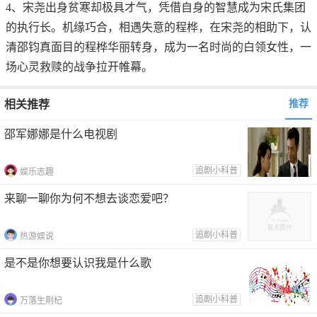
4、宋尧出身贫寒却极具才气，凭借自身的智慧成为宋氏集团
的执行长。机缘巧合，相遇失意的程桦，在宋尧的相助下，认
清邵钧真面目的程桦华丽转身，成为一名时尚的白领女性，一
场心灵救赎的战争拉开帷幕。
相关推荐
推荐
邵军娜娜是什么电视剧
追剧小科普
娱乐志趣
来聊一聊你为何不想去谈恋爱吧？
追剧小科普
热游娱说
是不是你想要认识我是什么歌
追剧小科普
万落生荆杞