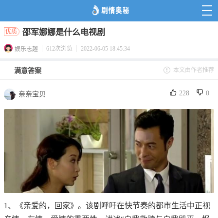
邵军娜娜是什么电视剧
优质
612次浏览
2022-06-05 18:45:34
娱乐志趣
本文由作者推荐
满意答案
228
0
亲亲宝贝
1、《亲爱的，回家》。该剧呼吁在快节奏的都市生活中正视