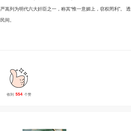
严嵩列为明代六大奸臣之一，称其“惟一意媚上，窃权罔利”。 
入民间。
554
收到
个赞