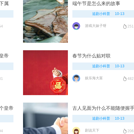
下属
端午节是怎么来的故事
追剧小科普
10-13
游戏大妹子呀
54
251
皇帝
春节为什么贴对联
追剧小科普
10-13
娱乐海大富
31
482
个皇帝
古人见面为什么不能随便握
追剧小科普
10-13
剧说天下
94
206