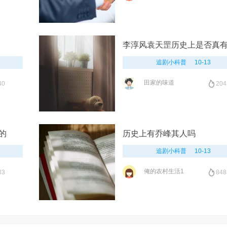
李淳风袁天罡历史上是否真
追剧小科普
10-13
田家的味道
40
204
的
历史上有乔峰其人吗
追剧小科普
10-13
俺的农村生活1
83
848