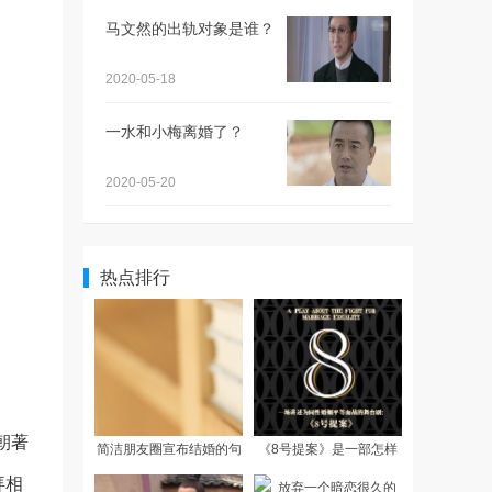
马文然的出轨对象是谁？
2020-05-18
一水和小梅离婚了？
2020-05-20
热点排行
朝著
简洁朋友圈宣布结婚的句
《8号提案》是一部怎样
子
的作品
拜相