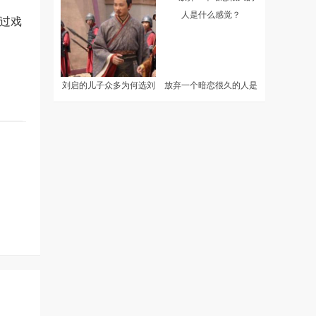
透过戏
刘启的儿子众多为何选刘
放弃一个暗恋很久的人是
彻当太子
什么感觉？