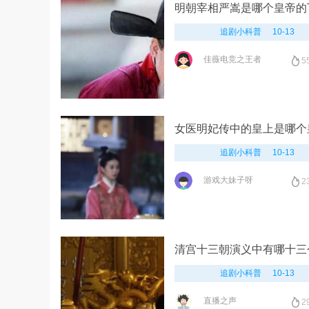
明朝宰相严嵩是哪个皇帝的
追剧小科普
10-13
佳薇电竞之王者
5
女医明妃传中的皇上是哪个
追剧小科普
10-13
游戏大妹子呀
2
清宫十三朝演义中有哪十三
追剧小科普
10-13
直播之声
2