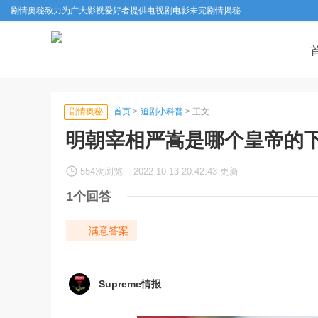
剧情奥秘致力为广大影视爱好者提供电视剧电影未完剧情揭秘
剧情奥秘
首页
>
追剧小科普
> 正文
明朝宰相严嵩是哪个皇帝的
554次浏览
|
2022-10-13 20:42:43 更新
1个回答
满意答案
Supreme情报