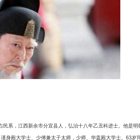
右民系，江西新余市分宜县人，弘治十八年乙丑科进士。他是明
，谨身殿大学士、少傅兼太子太师，少师、华盖殿大学士。63岁