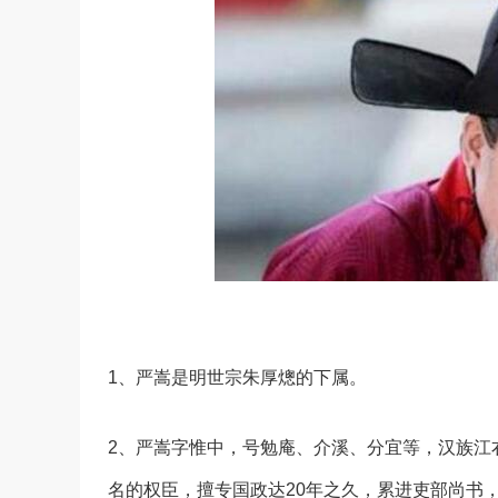
1、严嵩是明世宗朱厚熜的下属。
2、严嵩字惟中，号勉庵、介溪、分宜等，汉族江
名的权臣，擅专国政达20年之久，累进吏部尚书